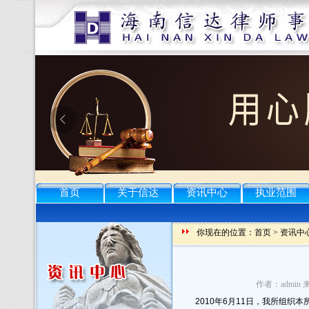
首页
关于信达
资讯中心
执业范围
你现在的位置：
首页
>
资讯中
作者：admin 
2010
年
6
月
11
日，我所组织本