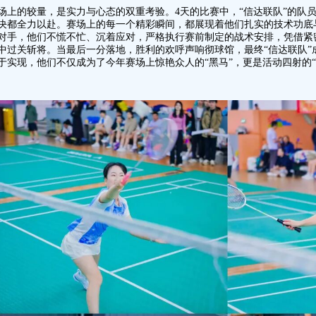
场上的较量，是实力与心态的双重考验。4天的比赛中，“信达联队”的队
决都全力以赴。赛场上的每一个精彩瞬间，都展现着他们扎实的技术功底
对手，他们不慌不忙、沉着应对，严格执行赛前制定的战术安排，凭借紧
中过关斩将。当最后一分落地，胜利的欢呼声响彻球馆，最终“信达联队”
于实现，他们不仅成为了今年赛场上惊艳众人的“黑马”，更是活动四射的“